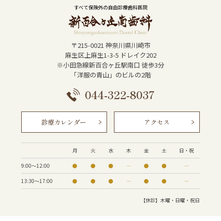
すべて保険外の自由診療歯科医院
〒215-0021 神奈川県川崎市
麻生区上麻生1-3-5 ドレイク202
※小田急線新百合ヶ丘駅南口 徒歩3分
「洋服の青山」のビルの2階
044-322-8037
診療カレンダー
アクセス
月
火
水
木
金
土
日・祝
9:00〜12:00
●
●
●
―
●
●
―
13:30～17:00
●
●
●
―
●
●
―
【休診】木曜・日曜・祝日