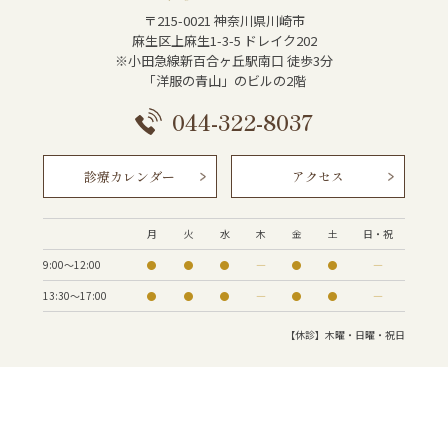
〒215-0021 神奈川県川崎市
麻生区上麻生1-3-5 ドレイク202
※小田急線新百合ヶ丘駅南口 徒歩3分
「洋服の青山」のビルの2階
044-322-8037
診療カレンダー
アクセス
月
火
水
木
金
土
日・祝
9:00〜12:00
●
●
●
―
●
●
―
13:30～17:00
●
●
●
―
●
●
―
【休診】木曜・日曜・祝日