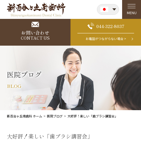
Japanese
MENU
English
044-322-8037
お問い合わせ
CONTACT US
お電話がつながらない場合 >
医院ブログ
BLOG
新百合ヶ丘南歯科 ホーム
医院ブログ
大好評！楽しい「歯ブラシ講習会」
大好評！楽しい「歯ブラシ講習会」