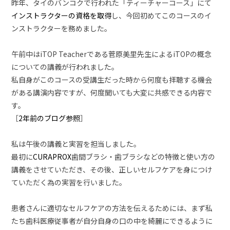
昨年、タイのバンコクで行われた「ティーチャーコース」にて
インストラクターの資格を取得
し、今回初めてこのコースのイ
ンストラクターを務めました。
午前中はiTOP Teacherである菅原美里先生によるiTOPの概念
についての講義が行われました。
私自身がこのコースの受講生だった時から何度も拝聴する機会
がある講演内容ですが、何度聞いても大変に共感できる内容で
す。
［
2年前のブログ参照
］
私は午後の講義と実習を担当しました。
最初に
CURAPROX
歯間ブラシ・歯ブラシなどの特徴と使い方の
講義をさせていただき、その後、正しいセルフケアを身につけ
ていただく為の実習を行いました。
患者さんに適切なセルフケアの方法を伝えるためには、まず私
たち歯科医療従事者が自分自身の口の中を綺麗にできるように