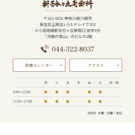
〒215-0021 神奈川県川崎市
麻生区上麻生1-3-5 ドレイク202
※小田急線新百合ヶ丘駅南口 徒歩3分
「洋服の青山」のビルの2階
044-322-8037
診療カレンダー
アクセス
月
火
水
木
金
土
日・祝
9:00〜12:00
●
●
●
―
●
●
―
13:30～17:00
●
●
●
―
●
●
―
【休診】木曜・日曜・祝日