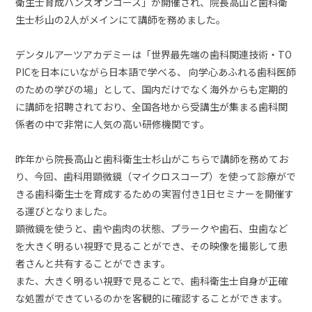
衛生士育成ハンズオンコース」が開催され、院長高山と歯科衛
生士杉山の2人がメインにて講師を務めました。
デンタルアーツアカデミーは「世界最先端の歯科関連技術・TO
PICを日本にいながら日本語で学べる、 向学心あふれる歯科医師
のための学びの場」として、国内だけでなく海外からも定期的
に講師を招聘されており、全国各地から受講生が集まる歯科関
係者の中で非常に人気の高い研修機関です。
昨年から院長高山と歯科衛生士杉山がこちらで講師を務めてお
り、今回、歯科用顕微鏡（マイクロスコープ）を使って診療がで
きる歯科衛生士を育成するための実習付き1日セミナーを開催す
る運びとなりました。
顕微鏡を使うと、歯や歯肉の状態、プラークや歯石、虫歯など
を大きく明るい視野で見ることができ、その映像を撮影して患
者さんと共有することができます。
また、大きく明るい視野で見ることで、歯科衛生士自身が正確
な処置ができているのかを客観的に確認することができます。